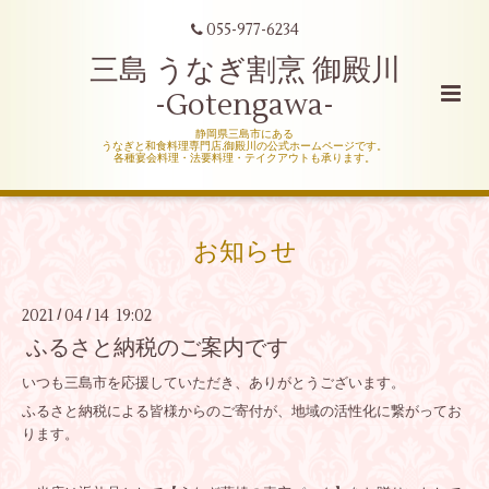
055-977-6234
三島 うなぎ割烹 御殿川
-Gotengawa-
静岡県三島市にある
うなぎと和食料理専門店,御殿川の公式ホームページです。
各種宴会料理・法要料理・テイクアウトも承ります。
お知らせ
2021
04
14 19:02
/
/
ふるさと納税のご案内です
いつも三島市を応援していただき、ありがとうございます。
ふるさと納税による皆様からのご寄付が、地域の活性化に繋がってお
ります。