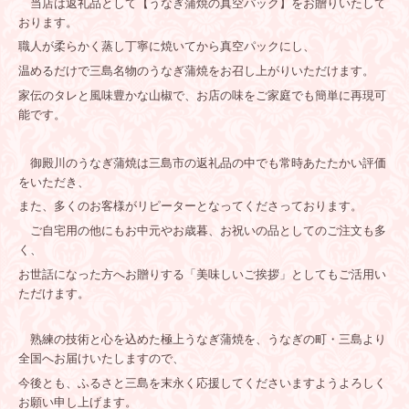
当店は返礼品として【うなぎ蒲焼の真空パック】をお贈りいたして
おります。
職人が柔らかく蒸し丁寧に焼いてから真空パックにし、
温めるだけで三島名物のうなぎ蒲焼をお召し上がりいただけます。
家伝のタレと風味豊かな山椒で、お店の味をご家庭でも簡単に再現可
能です。
御殿川のうなぎ蒲焼は三島市の返礼品の中でも常時あたたかい評価
をいただき、
また、多くのお客様がリピーターとなってくださっております。
ご自宅用の他にもお中元やお歳暮、お祝いの品としてのご注文も多
く、
お世話になった方へお贈りする
「美味しいご挨拶」としてもご活用い
ただけます。
熟練の技術と心を込めた極上うなぎ蒲焼を、うなぎの町・三島より
全国へ
お届けいたしますので、
今後とも、ふるさと三島を末永く応援してくださいますよう
よろしく
お願い申し上げます。