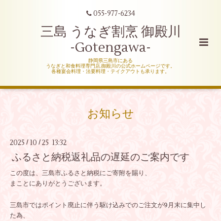
055-977-6234
三島 うなぎ割烹 御殿川
-Gotengawa-
静岡県三島市にある
うなぎと和食料理専門店,御殿川の公式ホームページです。
各種宴会料理・法要料理・テイクアウトも承ります。
お知らせ
2025
10
25 13:32
/
/
ふるさと納税返礼品の遅延のご案内です
この度は、三島市ふるさと納税にご寄附を賜り、
まことにありがとうございます。
三島市ではポイント廃止に伴う駆け込みでのご注文が9月末に集中し
た為、
