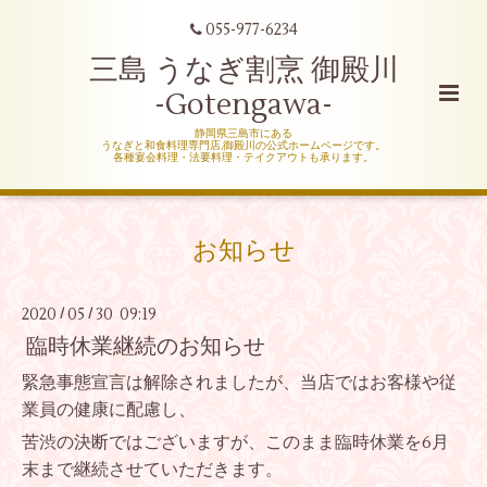
055-977-6234
三島 うなぎ割烹 御殿川
-Gotengawa-
静岡県三島市にある
うなぎと和食料理専門店,御殿川の公式ホームページです。
各種宴会料理・法要料理・テイクアウトも承ります。
お知らせ
2020
05
30 09:19
/
/
臨時休業継続のお知らせ
緊急事態宣言は解除されましたが、当店ではお客様や従
業員の健康に配慮し、
苦渋の決断ではございますが、このまま臨時休業を6月
末まで継続させていただきます。