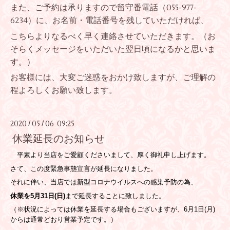
また、ご予約は承りますので留守番電話（055-977-
6234）に、お名前・電話番号を残していただければ、
こちらよりなるべく早く連絡させていただきます。（お
そらくメッセージをいただいた翌日頃になるかと思いま
す。）
お客様には、大変ご迷惑をおかけ致しますが、ご理解の
程よろしくお願い致します。
2020
05
06 09:25
/
/
休業延長のお知らせ
平素より当店をご愛顧くださいまして、厚く御礼申し上げます。
さて、この度緊急事態宣言が延長になりました。
それに伴い、当店では新型コロナウイルスへの感染予防の為、
休業を5月31日(日)
まで延長することに致しました。
（※状況によっては休業を延長する場合もございますが、6月1日(月)
からは通常どおり営業予定です。）