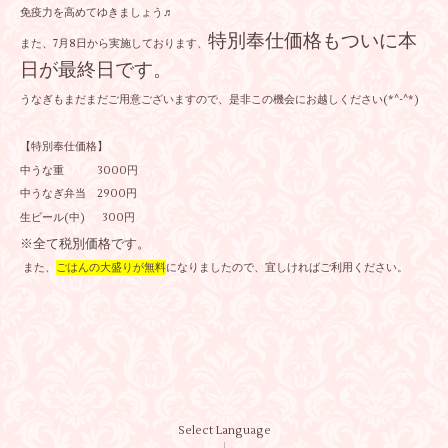
免疫力を高めてゆきましょう♬
特別奉仕価格もついに本
また、7月8日から実施しております、
日が最終日です。
うなぎもまだまだご用意ございますので、是非この機会にお越しください(*^-^*)
【特別奉仕価格】
中うな重 3000円
中うなぎ弁当 2900円
生ビール(中) 300円
※全て税別価格です。
また、
ごはんの大盛りが無料
になりましたので、宜しければご利用ください。
Select Language