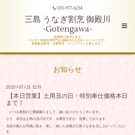
055-977-6234
三島 うなぎ割烹 御殿川
-Gotengawa-
静岡県三島市にある
うなぎと和食料理専門店,御殿川の公式ホームページです。
各種宴会料理・法要料理・テイクアウトも承ります。
お知らせ
2020
07
21 12:35
/
/
【本日営業】土用丑の日・特別奉仕価格本日
まで！
いつも格別のご愛顧賜りまして、誠にありがとうございます。
さて、本日は土用の丑の日です。火曜日ですが、営業しております。
当店の職人が丹精に割き・蒸し・焼いた自慢の三島うなぎを召し上がっていただ
き、