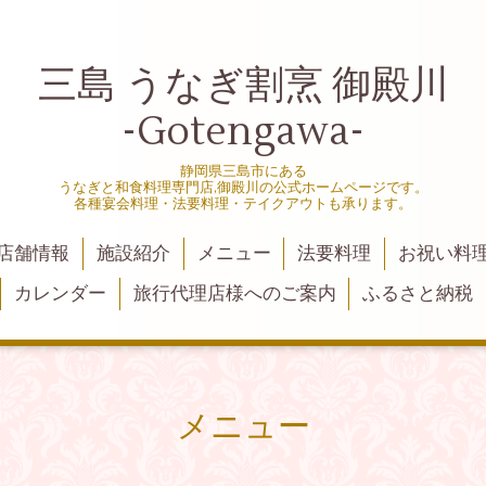
三島 うなぎ割烹 御殿川
-Gotengawa-
静岡県三島市にある
うなぎと和食料理専門店,御殿川の公式ホームページです。
各種宴会料理・法要料理・テイクアウトも承ります。
店舗情報
施設紹介
メニュー
法要料理
お祝い料
カレンダー
旅行代理店様へのご案内
ふるさと納税
メニュー