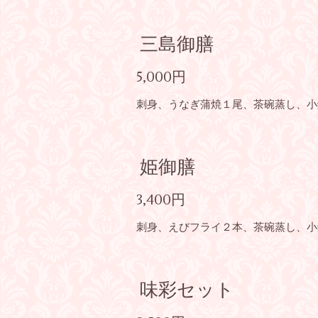
三島御膳
5,000円
刺身、うなぎ蒲焼１尾、茶碗蒸し、小
姫御膳
3,400円
刺身、えびフライ２本、茶碗蒸し、小
味彩セット