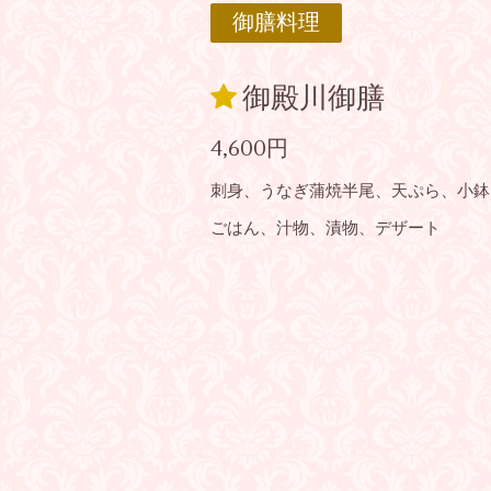
御膳料理
御殿川御膳
4,600円
刺身、うなぎ蒲焼半尾、天ぷら、小鉢
ごはん、汁物、漬物、デザート