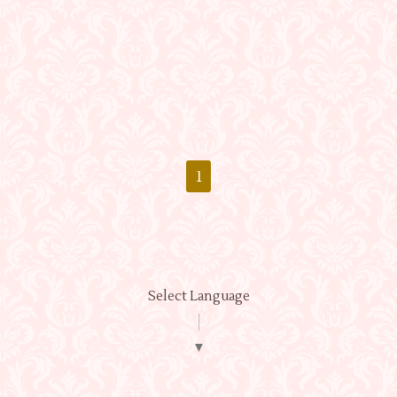
1
Select Language
▼