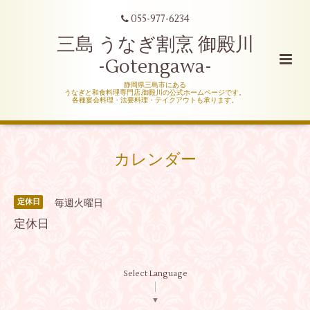
055-977-6234
三島 うなぎ割烹 御殿川
-Gotengawa-
静岡県三島市にある
うなぎと和食料理専門店,御殿川の公式ホームページです。
各種宴会料理・法要料理・テイクアウトも承ります。
カレンダー
毎週火曜日
定休日
定休日
Select Language
▼