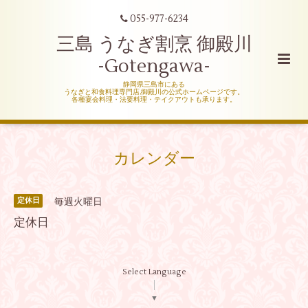
055-977-6234
三島 うなぎ割烹 御殿川
-Gotengawa-
静岡県三島市にある
うなぎと和食料理専門店,御殿川の公式ホームページです。
各種宴会料理・法要料理・テイクアウトも承ります。
カレンダー
毎週火曜日
定休日
定休日
Select Language
▼