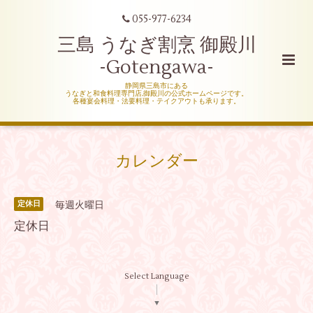
055-977-6234
三島 うなぎ割烹 御殿川
-Gotengawa-
静岡県三島市にある
うなぎと和食料理専門店,御殿川の公式ホームページです。
各種宴会料理・法要料理・テイクアウトも承ります。
カレンダー
毎週火曜日
定休日
定休日
Select Language
▼