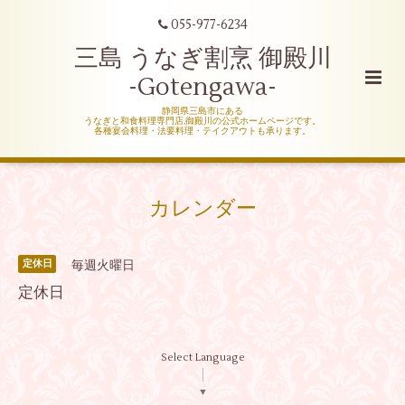
055-977-6234
三島 うなぎ割烹 御殿川
-Gotengawa-
静岡県三島市にある
うなぎと和食料理専門店,御殿川の公式ホームページです。
各種宴会料理・法要料理・テイクアウトも承ります。
カレンダー
毎週火曜日
定休日
定休日
Select Language
▼