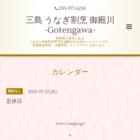
055-977-6234
三島 うなぎ割烹 御殿川
-Gotengawa-
静岡県三島市にある
うなぎと和食料理専門店,御殿川の公式ホームページです。
各種宴会料理・法要料理・テイクアウトも承ります。
カレンダー
2021-07-27 (火)
指定なし
定休日
Select Language
▼