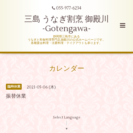
055-977-6234
三島 うなぎ割烹 御殿川
-Gotengawa-
静岡県三島市にある
うなぎと和食料理専門店,御殿川の公式ホームページです。
各種宴会料理・法要料理・テイクアウトも承ります。
カレンダー
2021-05-06 (木)
臨時休業
振替休業
Select Language
▼