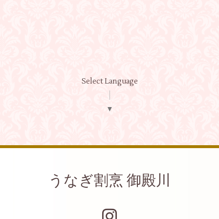
Select Language
▼
うなぎ割烹 御殿川