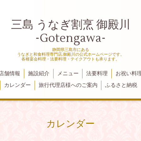
三島 うなぎ割烹 御殿川
-Gotengawa-
静岡県三島市にある
うなぎと和食料理専門店,御殿川の公式ホームページです。
各種宴会料理・法要料理・テイクアウトも承ります。
店舗情報
施設紹介
メニュー
法要料理
お祝い料
カレンダー
旅行代理店様へのご案内
ふるさと納税
カレンダー