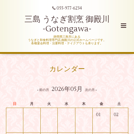
055-977-6234
三島 うなぎ割烹 御殿川
-Gotengawa-
静岡県三島市にある
うなぎと和食料理専門店,御殿川の公式ホームページです。
各種宴会料理・法要料理・テイクアウトも承ります。
カレンダー
2026年05月
« 前の月
次の月 »
日
月
火
水
木
金
土
01
02